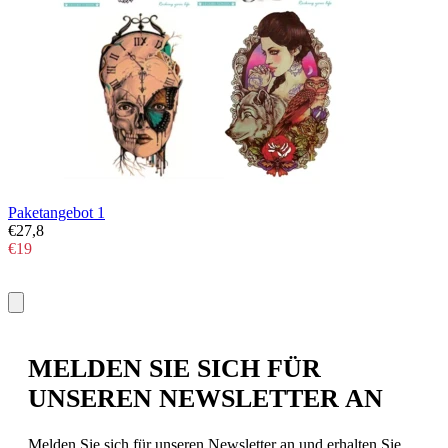
Paketangebot 1
P
€27,8
€
€19
€
MELDEN SIE SICH FÜR
UNSEREN NEWSLETTER AN
Melden Sie sich für unseren Newsletter an und erhalten Sie